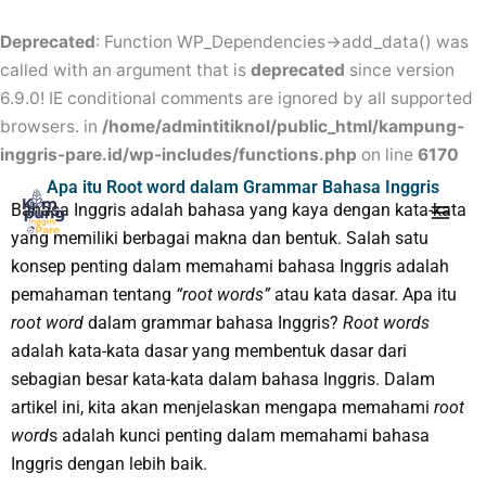
Skip
to
Deprecated
: Function WP_Dependencies->add_data() was
content
called with an argument that is
deprecated
since version
6.9.0! IE conditional comments are ignored by all supported
browsers. in
/home/admintitiknol/public_html/kampung-
inggris-pare.id/wp-includes/functions.php
on line
6170
Mai
Apa itu Root word dalam Grammar Bahasa Inggris
Bahasa Inggris adalah bahasa yang kaya dengan kata-kata
Men
yang memiliki berbagai makna dan bentuk. Salah satu
konsep penting dalam memahami bahasa Inggris adalah
pemahaman tentang
“root words”
atau kata dasar. Apa itu
root word
dalam grammar bahasa Inggris?
Root words
adalah kata-kata dasar yang membentuk dasar dari
sebagian besar kata-kata dalam bahasa Inggris. Dalam
artikel ini, kita akan menjelaskan mengapa memahami
root
word
s adalah kunci penting dalam memahami bahasa
Inggris dengan lebih baik.