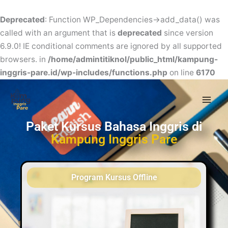
Skip
to
Deprecated
: Function WP_Dependencies->add_data() was
content
called with an argument that is
deprecated
since version
6.9.0! IE conditional comments are ignored by all supported
browsers. in
/home/admintitiknol/public_html/kampung-
inggris-pare.id/wp-includes/functions.php
on line
6170
Mai
Men
Paket Kursus Bahasa Inggris di
Kampung Inggris Pare
Program Kursus Offline