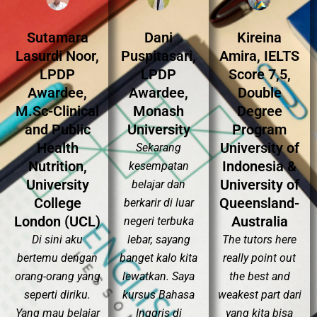
Sutamara
Dani
Kireina
Lasurdi Noor,
Puspitasari,
Amira, IELTS
LPDP
LPDP
Score 7,5,
Awardee,
Awardee,
Double
M.Sc-Clinical
Monash
Degree
and Public
University
Program
Health
University of
Sekarang
Nutrition,
Indonesia &
kesempatan
University
University of
belajar dan
College
Queensland-
berkarir di luar
London (UCL)
Australia
negeri terbuka
Di sini aku
lebar, sayang
The tutors here
bertemu dengan
banget kalo kita
really point out
orang-orang yang
lewatkan. Saya
the best and
seperti diriku.
kursus Bahasa
weakest part dari
Yang mau belajar
Inggris di
yang kita bisa