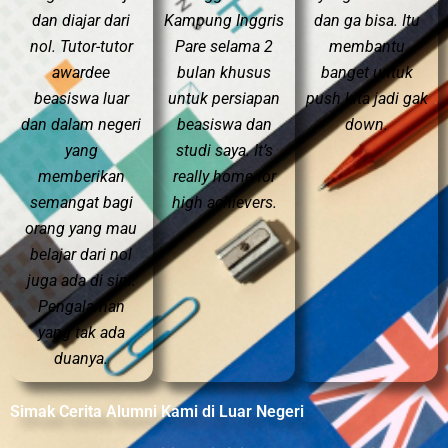
dan diajar dari
Kampung Inggris
dan ga bisa. Itu
nol. Tutor-tutor
Pare selama 2
membantu
awardee
bulan khusus
banget untuk
beasiswa luar
untuk persiapan
push kita jadi gak
dan dalam negeri
beasiswa dan
down.
yang
studi saya. It’s
memberikan
really home for
semangat bagi
high achievers.
orang yang mau
belajar dari nol
juga ada di sini.
Pengalaman
yang tak ada
duanya.
Simak Cerita Alumni Kami di Luar Negeri