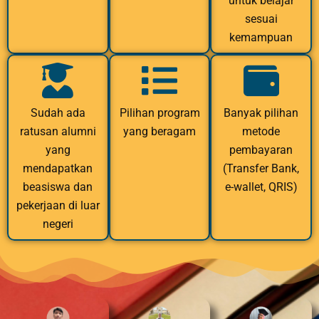
untuk belajar
sesuai
kemampuan
Sudah ada
Pilihan program
Banyak pilihan
ratusan alumni
yang beragam
metode
yang
pembayaran
mendapatkan
(Transfer Bank,
beasiswa dan
e-wallet, QRIS)
pekerjaan di luar
negeri