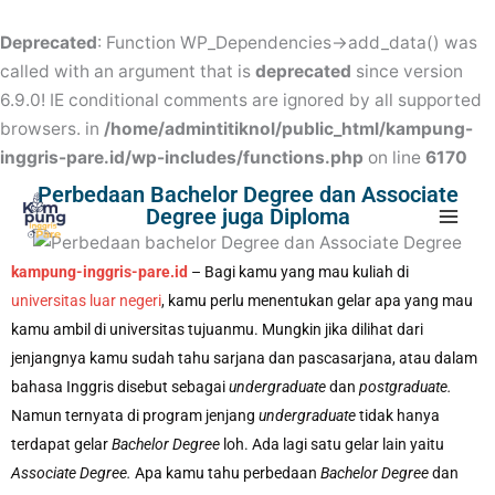
Skip
to
Deprecated
: Function WP_Dependencies->add_data() was
content
called with an argument that is
deprecated
since version
6.9.0! IE conditional comments are ignored by all supported
browsers. in
/home/admintitiknol/public_html/kampung-
inggris-pare.id/wp-includes/functions.php
on line
6170
Mai
Perbedaan Bachelor Degree dan Associate
Degree juga Diploma
Men
kampung-inggris-pare.id
– Bagi kamu yang mau kuliah di
universitas luar negeri
, kamu perlu menentukan gelar apa yang mau
kamu ambil di universitas tujuanmu. Mungkin jika dilihat dari
jenjangnya kamu sudah tahu sarjana dan pascasarjana, atau dalam
bahasa Inggris disebut sebagai
undergraduate
dan
postgraduate.
Namun ternyata di program jenjang
undergraduate
tidak hanya
terdapat gelar
Bachelor Degree
loh. Ada lagi satu gelar lain yaitu
Associate Degree.
Apa kamu tahu perbedaan
Bachelor Degree
dan