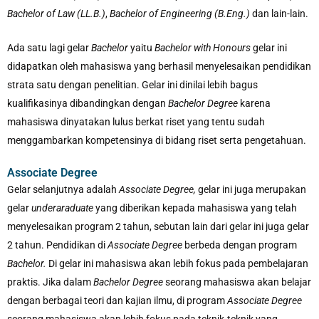
Bachelor of Law (LL.B.)
,
Bachelor of Engineering (B.Eng.)
dan lain-lain.
Ada satu lagi gelar
Bachelor
yaitu
Bachelor with Honours
gelar ini
didapatkan oleh mahasiswa yang berhasil menyelesaikan pendidikan
strata satu dengan penelitian. Gelar ini dinilai lebih bagus
kualifikasinya dibandingkan dengan
Bachelor Degree
karena
mahasiswa dinyatakan lulus berkat riset yang tentu sudah
menggambarkan kompetensinya di bidang riset serta pengetahuan.
Associate Degree
Gelar selanjutnya adalah
Associate Degree,
gelar ini juga merupakan
gelar
underaraduate
yang diberikan kepada mahasiswa yang telah
menyelesaikan program 2 tahun, sebutan lain dari gelar ini juga gelar
2 tahun. Pendidikan di
Associate Degree
berbeda dengan program
Bachelor.
Di gelar ini mahasiswa akan lebih fokus pada pembelajaran
praktis. Jika dalam
Bachelor Degree
seorang mahasiswa akan belajar
dengan berbagai teori dan kajian ilmu, di program
Associate Degree
seorang mahasiswa akan lebih fokus pada teknik-teknik yang