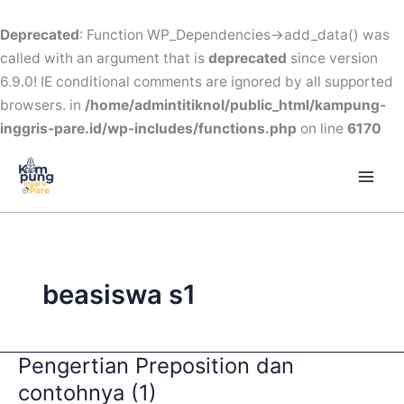
Skip
to
Deprecated
: Function WP_Dependencies->add_data() was
content
called with an argument that is
deprecated
since version
6.9.0! IE conditional comments are ignored by all supported
browsers. in
/home/admintitiknol/public_html/kampung-
inggris-pare.id/wp-includes/functions.php
on line
6170
Mai
Men
beasiswa s1
Pengertian Preposition dan
Pengertian
Preposition
contohnya (1)