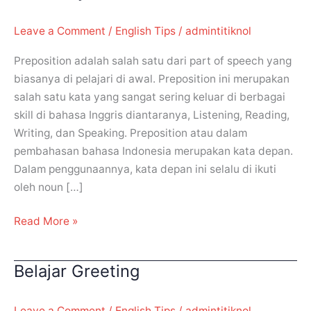
dan
contohnya
Leave a Comment
/
English Tips
/
admintitiknol
(1)
Preposition adalah salah satu dari part of speech yang
biasanya di pelajari di awal. Preposition ini merupakan
salah satu kata yang sangat sering keluar di berbagai
skill di bahasa Inggris diantaranya, Listening, Reading,
Writing, dan Speaking. Preposition atau dalam
pembahasan bahasa Indonesia merupakan kata depan.
Dalam penggunaannya, kata depan ini selalu di ikuti
oleh noun […]
Read More »
Belajar Greeting
Belajar
Greeting
Leave a Comment
/
English Tips
/
admintitiknol