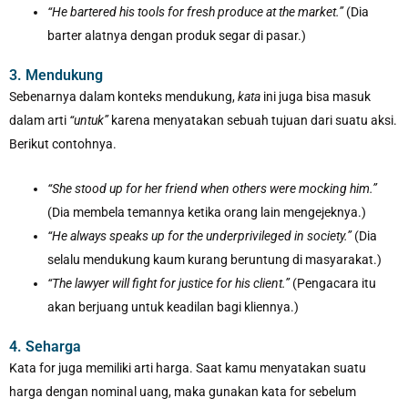
“He bartered his tools for fresh produce at the market.”
(Dia
barter alatnya dengan produk segar di pasar.)
3. Mendukung
Sebenarnya dalam konteks mendukung,
kata
ini juga bisa masuk
dalam arti
“untuk”
karena menyatakan sebuah tujuan dari suatu aksi.
Berikut contohnya.
“She stood up for her friend when others were mocking him.”
(Dia membela temannya ketika orang lain mengejeknya.)
“He always speaks up for the underprivileged in society.”
(Dia
selalu mendukung kaum kurang beruntung di masyarakat.)
“The lawyer will fight for justice for his client.”
(Pengacara itu
akan berjuang untuk keadilan bagi kliennya.)
4. Seharga
Kata for juga memiliki arti harga. Saat kamu menyatakan suatu
harga dengan nominal uang, maka gunakan kata for sebelum