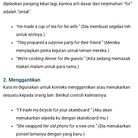
dijelaskan panjang lebar lagi, karena arti dasar dari terjemahan “
for”
adalah
“untuk”.
“He made a cup of tea for his wife.”
(Dia membuat segelas teh
untuk istrinya.)
“They prepared a surprise party for their friend.”
(Mereka
menyiapkan pesta kejutan untuk teman mereka.)
“We’re cooking dinner for the guests.”
(Kita sedang memasak
makan malam untuk para tamu.)
2. Menggantikan
Kata ini digunakan untuk konteks menggantikan atau menukarkan
sesuatu kepada orang lain. Berikut contoh kalimatnya:
“I’ll trade my bicycle for your skateboard.”
(Aku akan
menukarkan sepeda ku dengan skateboard mu.)
“She swapped her old phone for a new one.”
(Dia menukarkan
ponsel lamanya dengan yang baru.)