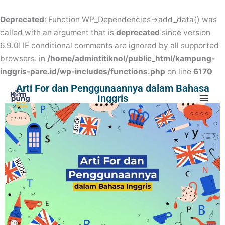
Skip
to
Deprecated
: Function WP_Dependencies->add_data() was
content
called with an argument that is
deprecated
since version
6.9.0! IE conditional comments are ignored by all supported
browsers. in
/home/admintitiknol/public_html/kampung-
inggris-pare.id/wp-includes/functions.php
on line
6170
Mai
Arti For dan Penggunaannya dalam Bahasa
Inggris
Men