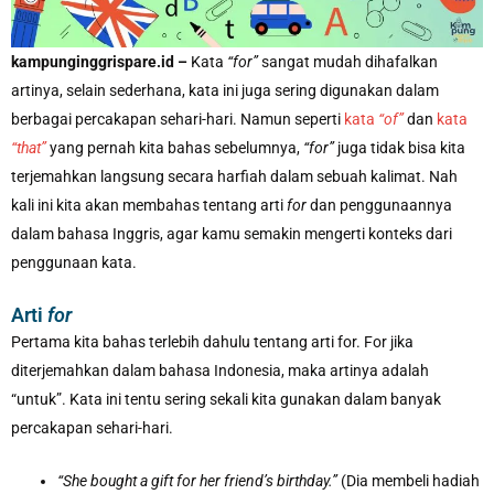
kampunginggrispare.id –
Kata
“for”
sangat mudah dihafalkan
artinya, selain sederhana, kata ini juga sering digunakan dalam
berbagai percakapan sehari-hari. Namun seperti
kata
“of”
dan
kata
“that”
yang pernah kita bahas sebelumnya,
“for”
juga tidak bisa kita
terjemahkan langsung secara harfiah dalam sebuah kalimat. Nah
kali ini kita akan membahas tentang arti
for
dan penggunaannya
dalam bahasa Inggris, agar kamu semakin mengerti konteks dari
penggunaan kata.
Arti
for
Pertama kita bahas terlebih dahulu tentang arti for. For jika
diterjemahkan dalam bahasa Indonesia, maka artinya adalah
“untuk”. Kata ini tentu sering sekali kita gunakan dalam banyak
percakapan sehari-hari.
“She bought a gift for her friend’s birthday.”
(Dia membeli hadiah