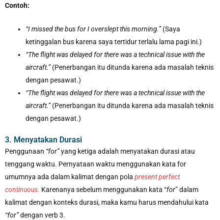
Contoh:
“I missed the bus for I overslept this morning.”
(Saya
ketinggalan bus karena saya tertidur terlalu lama pagi ini.)
“The flight was delayed for there was a technical issue with the
aircraft.”
(Penerbangan itu ditunda karena ada masalah teknis
dengan pesawat.)
“The flight was delayed for there was a technical issue with the
aircraft.”
(Penerbangan itu ditunda karena ada masalah teknis
dengan pesawat.)
3. Menyatakan Durasi
Penggunaan
“for”
yang ketiga adalah menyatakan durasi atau
tenggang waktu. Pernyataan waktu menggunakan kata for
umumnya ada dalam kalimat dengan pola
present perfect
continuous.
Karenanya sebelum menggunakan kata “
for
” dalam
kalimat dengan konteks durasi, maka kamu harus mendahului kata
“for”
dengan verb 3.