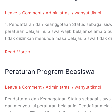
Beasiswa
High
Leave a Comment
/
Administrasi
/
wahyutitiknol
Achievers
1. Pendaftaran dan Keanggotaan Status sebagai siswa
peraturan belajar ini. Siswa wajib belajar selama 5 
tidak diizinkan menunda masa belajar. Siswa tidak dii
Read More »
Peraturan Program Beasiswa
Peraturan
Program
Beasiswa
Leave a Comment
/
Administrasi
/
wahyutitiknol
Pendaftaran dan Keanggotaan Status sebagai siswa Ti
dan menyetujui peraturan belajar ini Pendaftar mel