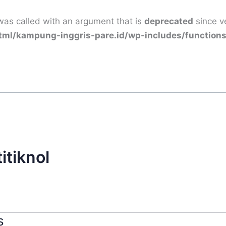
as called with an argument that is
deprecated
since ve
html/kampung-inggris-pare.id/wp-includes/function
itiknol
s