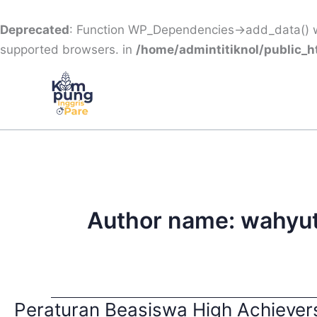
Skip
to
Deprecated
: Function WP_Dependencies->add_data() w
content
supported browsers. in
/home/admintitiknol/public_
Author name: wahyut
Peraturan Beasiswa High Achiever
Peraturan