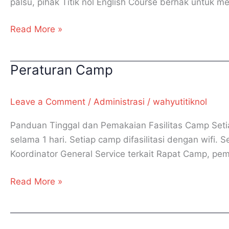
palsu, pihak Titik nol English Course berhak untuk
Read More »
Peraturan Camp
Peraturan
Camp
Leave a Comment
/
Administrasi
/
wahyutitiknol
Panduan Tinggal dan Pemakaian Fasilitas Camp Seti
selama 1 hari. Setiap camp difasilitasi dengan wifi.
Koordinator General Service terkait Rapat Camp, pem
Read More »