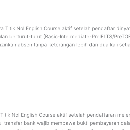
 Titik Nol English Course aktif setelah pendaftar diny
bulan berturut-turut (Basic-Intermediate-PreIELTS/PreT
zinkan absen tanpa keterangan lebih dari dua kali setia
tik Nol English Course aktif setelah pendaftaran mele
alui transfer bank wajib membawa bukti pembayaran dal