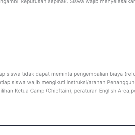
 mengambil keputusan sepihak. Siswa wajib menyelesaik
ap siswa tidak dapat meminta pengembalian biaya (ref
 Setiap siswa wajib mengikuti instruksi/arahan Penangg
ilihan Ketua Camp (Chieftain), peraturan English Area,p