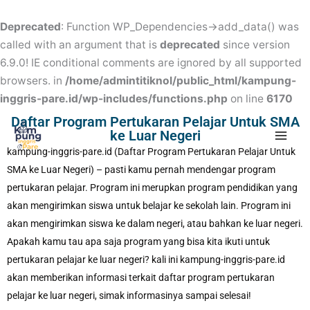
Skip
to
Deprecated
: Function WP_Dependencies->add_data() was
content
called with an argument that is
deprecated
since version
6.9.0! IE conditional comments are ignored by all supported
browsers. in
/home/admintitiknol/public_html/kampung-
inggris-pare.id/wp-includes/functions.php
on line
6170
Mai
Daftar Program Pertukaran Pelajar Untuk SMA
ke Luar Negeri
Men
kampung-inggris-pare.id (Daftar Program Pertukaran Pelajar Untuk
SMA ke Luar Negeri) – pasti kamu pernah mendengar program
pertukaran pelajar. Program ini merupkan program pendidikan yang
akan mengirimkan siswa untuk belajar ke sekolah lain. Program ini
akan mengirimkan siswa ke dalam negeri, atau bahkan ke luar negeri.
Apakah kamu tau apa saja program yang bisa kita ikuti untuk
pertukaran pelajar ke luar negeri? kali ini kampung-inggris-pare.id
akan memberikan informasi terkait daftar program pertukaran
pelajar ke luar negeri, simak informasinya sampai selesai!