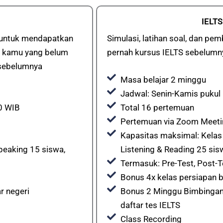
IELTS
s untuk mendapatkan
Simulasi, latihan soal, dan p
gi kamu yang belum
pernah kursus IELTS sebelumn
 sebelumnya
Masa belajar 2 minggu
Jadwal: Senin-Kamis pukul
0 WIB
Total 16 pertemuan
Pertemuan via Zoom Meet
Kapasitas maksimal: Kelas 
peaking 15 siswa,
Listening & Reading 25 sis
Termasuk: Pre-Test, Post-T
Bonus 4x kelas persiapan b
r negeri
Bonus 2 Minggu Bimbingan
daftar tes IELTS
Class Recording