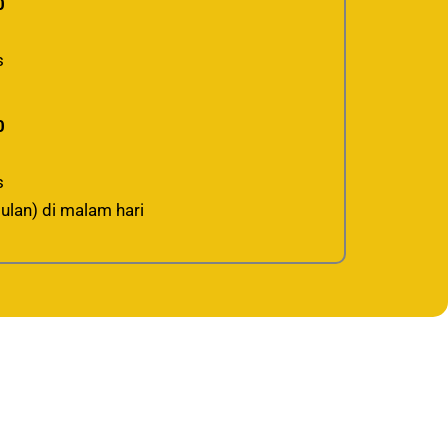
0
s
0
s
ulan) di malam hari