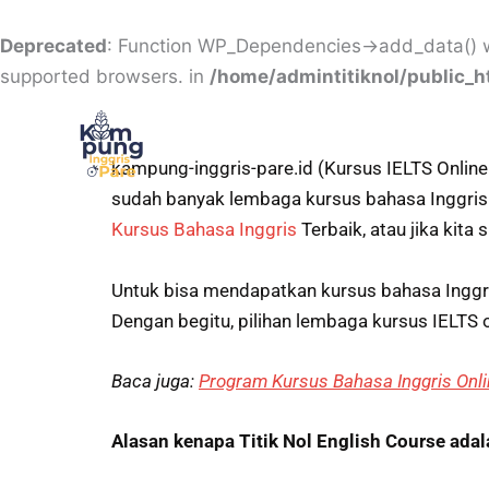
Skip
to
Deprecated
: Function WP_Dependencies->add_data() w
content
supported browsers. in
/home/admintitiknol/public_
kampung-inggris-pare.id (Kursus IELTS Online 
sudah banyak lembaga kursus bahasa Inggris
Kursus Bahasa Inggris
Terbaik, atau jika kita
Untuk bisa mendapatkan kursus bahasa Inggri
Dengan begitu, pilihan lembaga kursus IELTS o
Baca juga:
Program Kursus Bahasa Inggris Onl
Alasan kenapa Titik Nol English Course ada