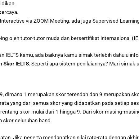
idikan.
percaya.
Interactive via ZOOM Meeting, ada juga Supervised Learning 
g oleh tutor-tutor muda dan bersertifikat internasional (IE
LTS kamu, ada baiknya kamu simak terlebih dahulu informa
n Skor IELTS
. Seperti apa sistem penilaiannya? Mari simak 
a 9, dimana 1 merupakan skor terendah dan 9 merupakan skor
ata yang dari semua skor yang didapatkan pada setiap sesi y
an rentang skor mulai dari 1 hingga 9. Dari skor masing-masi
n skor seluruhan band.
atan. Jika peserta mendapatkan nilai rata-rata dengan akhi