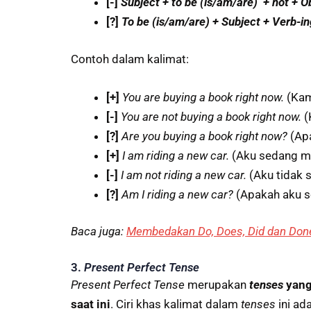
[-]
Subject + to be (is/am/are) + not + O
[?]
To be (is/am/are) + Subject + Verb-in
Contoh dalam kalimat:
[+]
You are buying a book right now.
(Kam
[-]
You are not buying a book right now.
(
[?]
Are you buying a book right now?
(Ap
[+]
I am riding a new car.
(Aku sedang m
[-]
I am not riding a new car
.
(Aku tidak 
[?]
Am I riding a new car?
(Apakah aku s
Baca juga:
Membedakan Do, Does, Did dan Don
3.
Present Perfect Tense
Present Perfect Tense
merupakan
tenses
yang
saat ini
. Ciri khas kalimat dalam
tenses
ini a