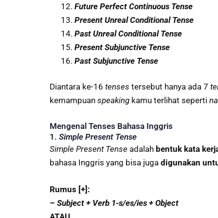
Future Perfect Continuous Tense
Present Unreal Conditional Tense
Past Unreal Conditional Tense
Present Subjunctive Tense
Past Subjunctive Tense
Diantara ke-16
tenses
tersebut hanya ada 7
t
kemampuan
speaking
kamu terlihat seperti
na
Mengenal Tenses Bahasa Inggris
1.
Simple Present Tense
Simple Present Tense
adalah
bentuk kata ker
bahasa Inggris yang bisa juga
digunakan unt
Rumus [+]:
–
Subject + Verb 1-s/es/ies + Object
ATAU