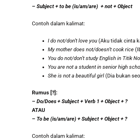
–
Subject + to be (is/am/are) + not + Object
Contoh dalam kalimat:
I do not/don’t love you
(Aku tidak cinta 
My mother does not/doesn’t cook rice
(
You do not/don’t study English in Titik N
You are not a student in senior high sch
She is not a beautiful girl
(Dia bukan seo
Rumus [?]:
–
Do/Does + Subject + Verb 1 + Object + ?
ATAU
–
To be (is/am/are) + Subject + Object + ?
Contoh dalam kalimat: