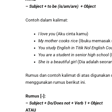
–
Subject + to be (is/am/are) + Object
Contoh dalam kalimat:
I love you
(Aku cinta kamu)
My mother cooks rice
(Ibuku memasak 
You study English in Titik Nol English Co
You are a student in senior high school
(
She is a beautiful girl
(Dia adalah seora
Rumus dan contoh kalimat di atas digunakan u
menggunakan rumus berikut ini.
Rumus [-]:
–
Subject + Do/Does not + Verb 1 + Object
ATAU