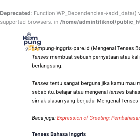
Skip
to
Deprecated
: Function WP_Dependencies->add_data() w
content
supported browsers. in
/home/admintitiknol/public_
kampung-inggris-pare.id (Mengenal Tenses B
Tenses
membuat sebuah pernyataan atau kalim
berlangsung.
Tenses
tentu sangat berguna jika kamu mau 
sebab itu, belajar atau mengenal
tenses
bahas
simak ulasan yang berjudul Mengenal Tenses 
Baca juga:
Expression of Greeting: Pembahas
Tenses Bahasa Inggris