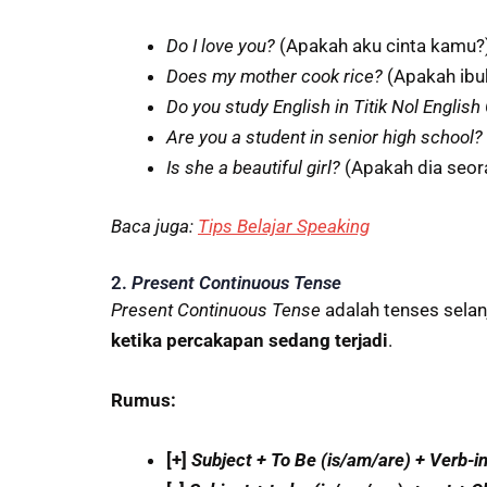
Do I love you?
(Apakah aku cinta kamu?
Does my mother cook rice?
(Apakah ib
Do you study English in Titik Nol Englis
Are you a student in senior high school?
Is she a beautiful girl?
(Apakah dia seor
Baca juga:
Tips Belajar Speaking
2.
Present Continuous Tense
Present Continuous Tense
adalah tenses sela
ketika percakapan sedang terjadi
.
Rumus:
[+]
Subject + To Be (is/am/are) + Verb-i