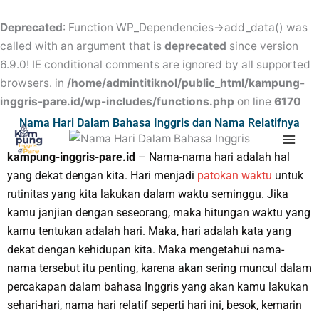
Skip
to
Deprecated
: Function WP_Dependencies->add_data() was
content
called with an argument that is
deprecated
since version
6.9.0! IE conditional comments are ignored by all supported
browsers. in
/home/admintitiknol/public_html/kampung-
inggris-pare.id/wp-includes/functions.php
on line
6170
Mai
Nama Hari Dalam Bahasa Inggris dan Nama Relatifnya
Men
kampung-inggris-pare.id
– Nama-nama hari adalah hal
yang dekat dengan kita. Hari menjadi
patokan waktu
untuk
rutinitas yang kita lakukan dalam waktu seminggu. Jika
kamu janjian dengan seseorang, maka hitungan waktu yang
kamu tentukan adalah hari. Maka, hari adalah kata yang
dekat dengan kehidupan kita. Maka mengetahui nama-
nama tersebut itu penting, karena akan sering muncul dalam
percakapan dalam bahasa Inggris yang akan kamu lakukan
sehari-hari, nama hari relatif seperti hari ini, besok, kemarin