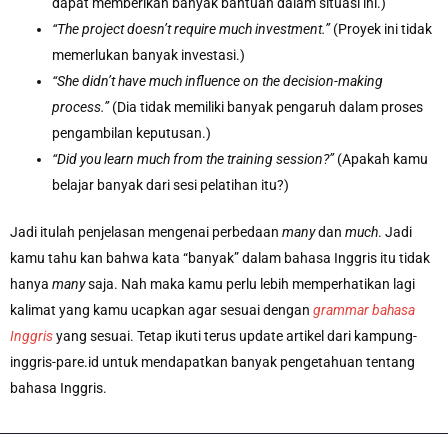
dapat memberikan banyak bantuan dalam situasi ini.)
“The project doesn’t require much investment.”
(Proyek ini tidak
memerlukan banyak investasi.)
“She didn’t have much influence on the decision-making
process.”
(Dia tidak memiliki banyak pengaruh dalam proses
pengambilan keputusan.)
“Did you learn much from the training session?”
(Apakah kamu
belajar banyak dari sesi pelatihan itu?)
Jadi itulah penjelasan mengenai perbedaan
many
dan
much
. Jadi
kamu tahu kan bahwa kata “banyak” dalam bahasa Inggris itu tidak
hanya
many
saja. Nah maka kamu perlu lebih memperhatikan lagi
kalimat yang kamu ucapkan agar sesuai dengan
grammar bahasa
Inggris
yang sesuai. Tetap ikuti terus update artikel dari kampung-
inggris-pare.id untuk mendapatkan banyak pengetahuan tentang
bahasa Inggris.