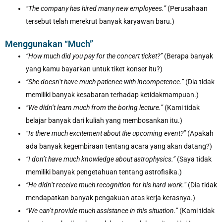
“The company has hired many new employees.”
(Perusahaan
tersebut telah merekrut banyak karyawan baru.)
Menggunakan “Much”
“How much did you pay for the concert ticket?”
(Berapa banyak
yang kamu bayarkan untuk tiket konser itu?)
“She doesn’t have much patience with incompetence.”
(Dia tidak
memiliki banyak kesabaran terhadap ketidakmampuan.)
“We didn’t learn much from the boring lecture.”
(Kami tidak
belajar banyak dari kuliah yang membosankan itu.)
“Is there much excitement about the upcoming event?”
(Apakah
ada banyak kegembiraan tentang acara yang akan datang?)
“I don’t have much knowledge about astrophysics.”
(Saya tidak
memiliki banyak pengetahuan tentang astrofisika.)
“He didn’t receive much recognition for his hard work.”
(Dia tidak
mendapatkan banyak pengakuan atas kerja kerasnya.)
“We can’t provide much assistance in this situation.”
(Kami tidak