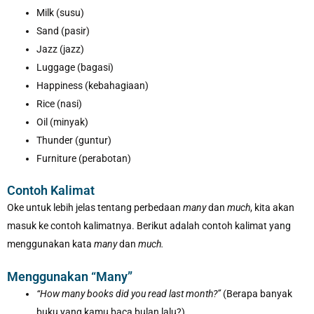
Milk (susu)
Sand (pasir)
Jazz (jazz)
Luggage (bagasi)
Happiness (kebahagiaan)
Rice (nasi)
Oil (minyak)
Thunder (guntur)
Furniture (perabotan)
Contoh Kalimat
Oke untuk lebih jelas tentang perbedaan
many
dan
much
, kita akan
masuk ke contoh kalimatnya. Berikut adalah contoh kalimat yang
menggunakan kata
many
dan
much.
Menggunakan “Many”
“How many books did you read last month?”
(Berapa banyak
buku yang kamu baca bulan lalu?)