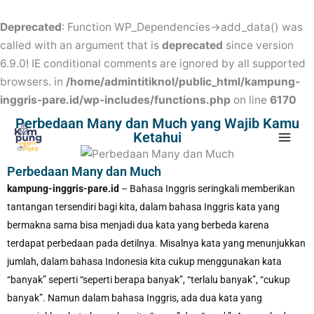
Skip
to
Deprecated
: Function WP_Dependencies->add_data() was
content
called with an argument that is
deprecated
since version
6.9.0! IE conditional comments are ignored by all supported
browsers. in
/home/admintitiknol/public_html/kampung-
inggris-pare.id/wp-includes/functions.php
on line
6170
Mai
Perbedaan Many dan Much yang Wajib Kamu
Ketahui
Men
Perbedaan Many dan Much
kampung-inggris-pare.id
– Bahasa Inggris seringkali memberikan
tantangan tersendiri bagi kita, dalam bahasa Inggris kata yang
bermakna sama bisa menjadi dua kata yang berbeda karena
terdapat perbedaan pada detilnya. Misalnya kata yang menunjukkan
jumlah, dalam bahasa Indonesia kita cukup menggunakan kata
“banyak” seperti “seperti berapa banyak”, “terlalu banyak”, “cukup
banyak”. Namun dalam bahasa Inggris, ada dua kata yang