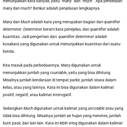
menunjukkan kata banyak, yaitu “
many
” dan “
much
”. Apa perbedaan
many
dan
much
? Berikut adalah penjelasan lengkapnya.
Many
dan
Much
adalah kata yang merupakan bagian dari
quantifier
determiner. Determiner
berarti kata penejelas, dan
quantifier
adalah
kuantitas. Jadi pengertian dari
quantifier determiner
adalah
kosakata yang digunakan untuk menunjukkan kuantitas dari suatu
benda.
Kita masuk pada perbedaannya.
Many
digunakan untuk
menunjukkan jumlah yang
countable
, yaitu yang bisa dihitung.
Misalnya jumlah kendaraan di tempat parkir, jumlah siswa dalam
kelas, atau yang lainnya. Kata ini bisa digunakan dalam kalimat
positif, negatif, atau kalimat interogatif.
Sedangkan
Much
digunakan untuk kalimat yang
uncotable
atau yang
tidak bisa dihitung. Misalnya jumlah air hujan yang menetes, jumlah
butir pasir, dan lain-lain. Kata ini lebih sring digunakan dalam kalimat