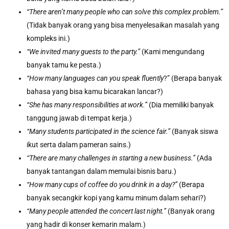
“There aren’t many people who can solve this complex problem.”
(Tidak banyak orang yang bisa menyelesaikan masalah yang
kompleks ini.)
“We invited many guests to the party.”
(Kami mengundang
banyak tamu ke pesta.)
“How many languages can you speak fluently
?” (Berapa banyak
bahasa yang bisa kamu bicarakan lancar?)
“She has many responsibilities at work.”
(Dia memiliki banyak
tanggung jawab di tempat kerja.)
“Many students participated in the science fair.”
(Banyak siswa
ikut serta dalam pameran sains.)
“There are many challenges in starting a new business.”
(Ada
banyak tantangan dalam memulai bisnis baru.)
“How many cups of coffee do you drink in a day?”
(Berapa
banyak secangkir kopi yang kamu minum dalam sehari?)
“Many people attended the concert last night.”
(Banyak orang
yang hadir di konser kemarin malam.)